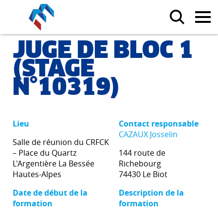
JUGE DE BLOC 1
(STAGE
N°10319)
Lieu
Contact responsable
CAZAUX Josselin
Salle de réunion du CRFCK
– Place du Quartz
144 route de
L'Argentière La Bessée
Richebourg
Hautes-Alpes
74430 Le Biot
Date de début de la
Description de la
formation
formation