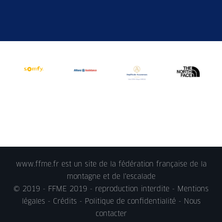
www.ffme.fr est un site de la fédération française de la
montagne et de l'escalade
© 2019 - FFME 2019 - reproduction interdite -
Mentions
légales
- Crédits -
Politique de confidentialité
-
Nous
contacter