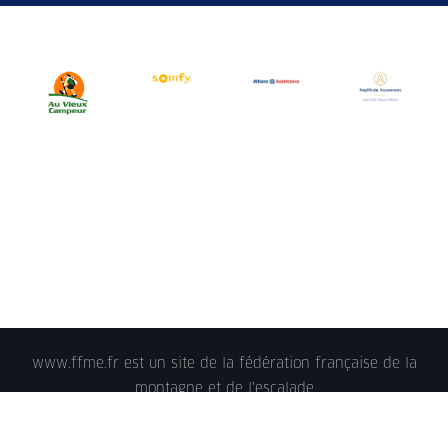
www.ffme.fr est un site de la fédération française de la
montagne et de l'escalade
© 2018 - FFME 2018 - reproduction interdite -
Mentions
légales
- Crédits - Plan du site -
Nous contacter