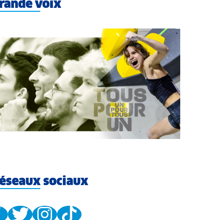
rande voix
éseaux sociaux