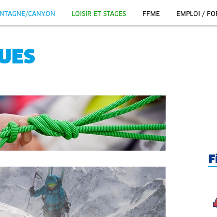
NTAGNE/CANYON
LOISIR ET STAGES
FFME
EMPLOI / F
UES
F