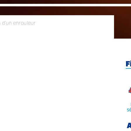
n d’un enrouleur
F
s
A