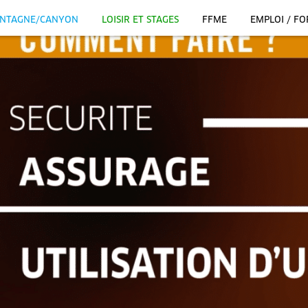
NTAGNE/CANYON
LOISIR ET STAGES
FFME
EMPLOI / F