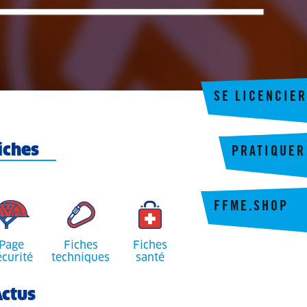
SE LICENCIER
iches
PRATIQUER
FFME.SHOP
Page
Fiches
Fiches
écurité
techniques
santé
ctus