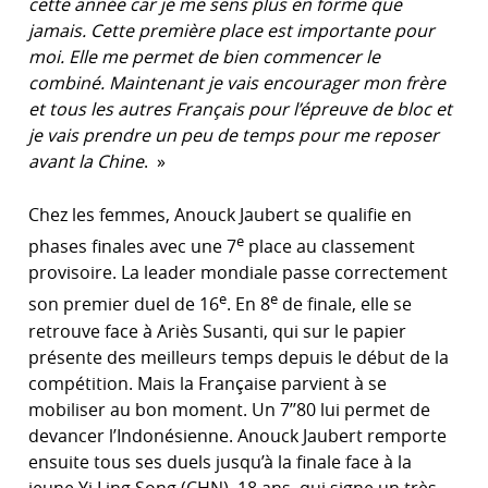
cette année car
je me sens plus en forme que
jamais.
Cette première place est importante pour
moi. Elle me permet de bien commencer le
combiné. Maintenant je vais encourager mon frère
et tous les autres Français pour l’épreuve de bloc et
je vais prendre un peu de temps pour me reposer
avant la Chine
. »
Chez les femmes, Anouck Jaubert se qualifie en
e
phases finales avec une 7
place au classement
provisoire. La leader mondiale passe correctement
e
e
son premier duel de 16
. En 8
de finale, elle se
retrouve face à Ariès Susanti, qui sur le papier
présente des meilleurs temps depuis le début de la
compétition. Mais la Française parvient à se
mobiliser au bon moment. Un 7’’80 lui permet de
devancer l’Indonésienne. Anouck Jaubert remporte
ensuite tous ses duels jusqu’à la finale face à la
jeune Yi Ling Song (CHN), 18 ans, qui signe un très