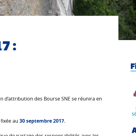
7 :
F
n d’attribution des Bourse SNE se réunira en
s
 fixée au
30 septembre 2017
.
A
que de partage des responsabilités avec les