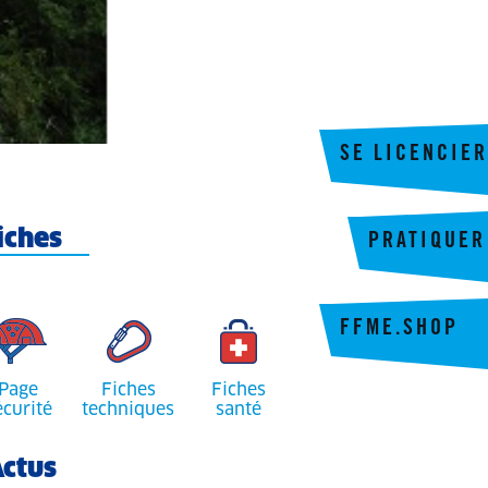
SE LICENCIER
iches
PRATIQUER
FFME.SHOP
Page
Fiches
Fiches
écurité
techniques
santé
ctus