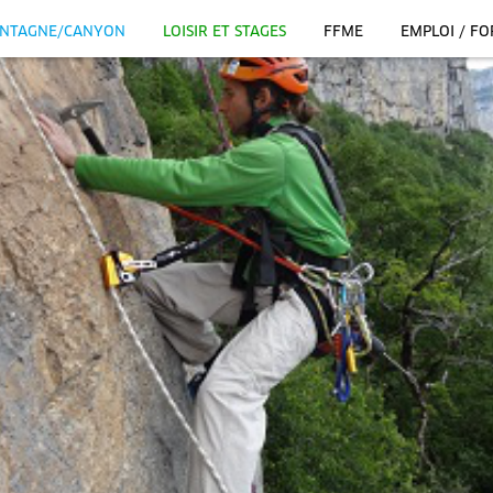
NTAGNE/CANYON
LOISIR ET STAGES
FFME
EMPLOI / F