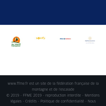
www.ffme.fr est un site de la fédération française de la
montagne et de l'escalade
© 2019 - FFME 2019 - reproduction interdite -
Mentions
légales
- Crédits -
Politique de confidentialité
-
Nous