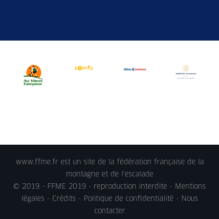
www.ffme.fr est un site de la fédération française de la
montagne et de l'escalade
© 2019 - FFME 2019 - reproduction interdite -
Mentions
légales
- Crédits -
Politique de confidentialité
-
Nous
contacter