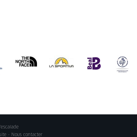
'escalade
site -
Nous contacter