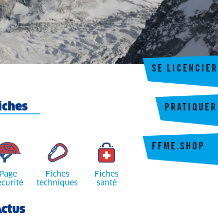
SE LICENCIER
iches
PRATIQUER
FFME.SHOP
Page
Fiches
Fiches
écurité
techniques
santé
ctus