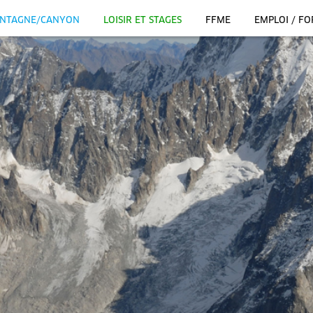
NTAGNE/CANYON
LOISIR ET STAGES
FFME
EMPLOI / F