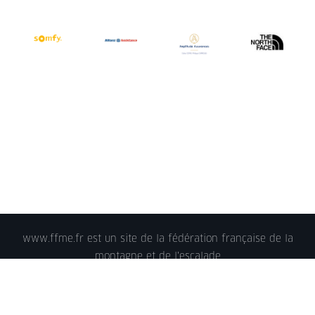
www.ffme.fr est un site de la fédération française de la
montagne et de l'escalade
© 2018 - FFME 2018 - reproduction interdite -
Mentions
légales
- Crédits - Plan du site -
Nous contacter