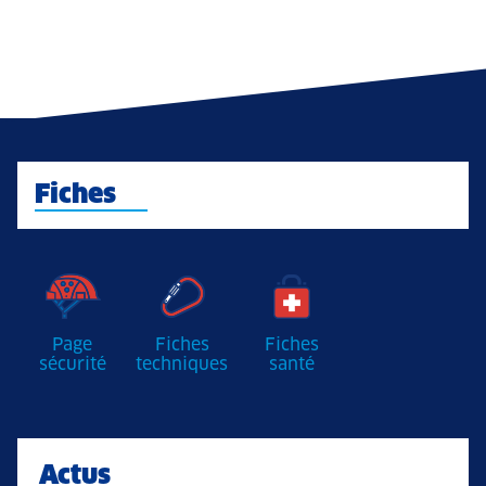
Fiches
Page
Fiches
Fiches
sécurité
techniques
santé
Actus