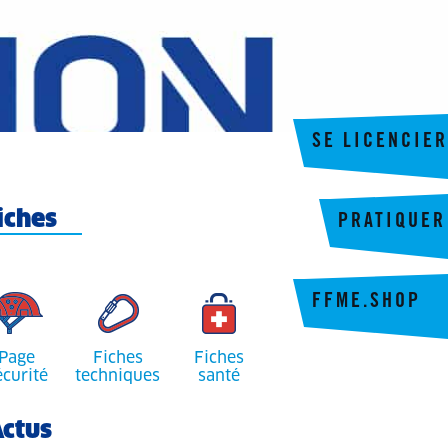
SE LICENCIER
iches
PRATIQUER
FFME.SHOP
Page
Fiches
Fiches
écurité
techniques
santé
ctus