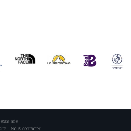
'escalade
site -
Nous contacter