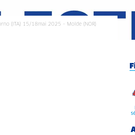
urno (ITA) 15/18mai 2025 – Molde (NOR)
F
s
A