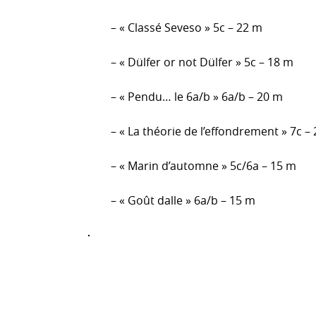
– « Classé Seveso » 5c – 22 m
– « Dülfer or not Dülfer » 5c – 18 m
– « Pendu… le 6a/b » 6a/b – 20 m
– « La théorie de l’effondrement » 7c –
– « Marin d’automne » 5c/6a – 15 m
– « Goût dalle » 6a/b – 15 m