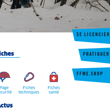
SE LICENCIER
iches
PRATIQUER
FFME.SHOP
Page
Fiches
Fiches
écurité
techniques
santé
ctus