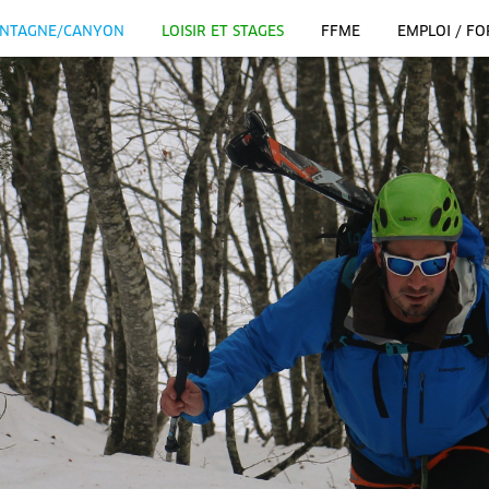
NTAGNE/CANYON
LOISIR ET STAGES
FFME
EMPLOI / F