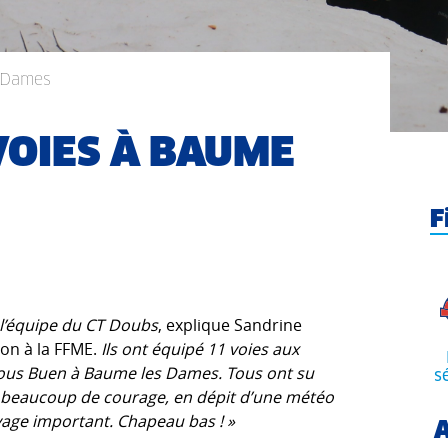
s Dames
VOIES À BAUME
F
r l’équipe du CT Doubs
, explique Sandrine
on à la FFME.
Ils ont équipé 11 voies aux
e Sous Buen à Baume les Dames. Tous ont su
s
de beaucoup de courage, en dépit d’une météo
toyage important. Chapeau bas ! »
A