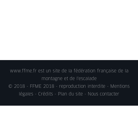
www.ffme.fr est un site de la fédération française de la
montagne et de l'escalade
© 2018 - FFME 2018 - reproduction interdite -
Mentions
légales
- Crédits - Plan du site -
Nous contacter