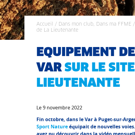
Accueil
/
Dans mon club, Dans ma FFME
de La Lieutenante
EQUIPEMENT DE
VAR
SUR LE SITE
LIEUTENANTE
Le 9 novembre 2022
Fin octobre, dans le Var à Puget-sur-Argen
Sport Nature
équipait de nouvelles voies
avez pu découvrir dans la vidéo mensuel