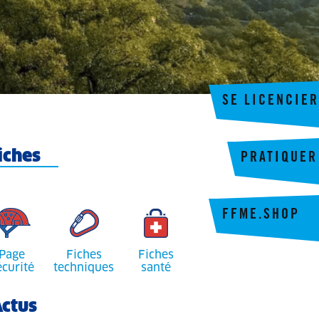
SE LICENCIER
iches
PRATIQUER
FFME.SHOP
Page
Fiches
Fiches
écurité
techniques
santé
ctus