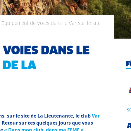
/ Equipement de voies dans le Var sur le site
 VOIES DANS LE
 DE LA
F
s
s, sur le site de La Lieutenante, le club
Var
. Retour sur ces quelques jours que vous
A
le
« Dans mon club, dans ma FFME »