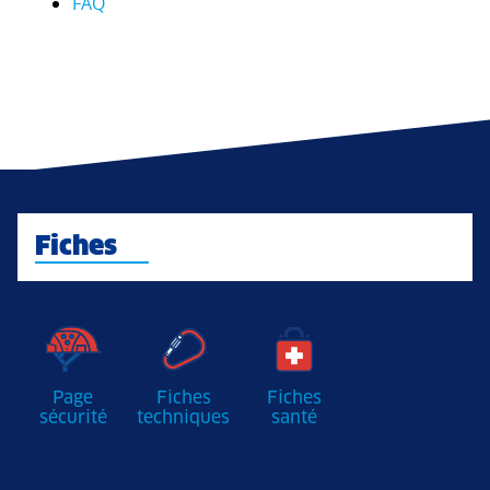
FAQ
Fiches
Page
Fiches
Fiches
sécurité
techniques
santé