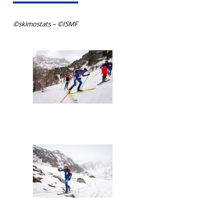
©skimostats –
©ISMF