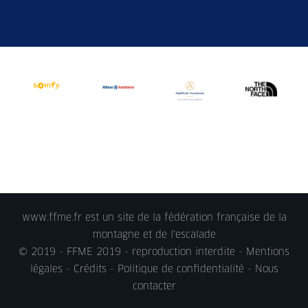
www.ffme.fr est un site de la fédération française de la
montagne et de l'escalade
© 2019 - FFME 2019 - reproduction interdite -
Mentions
légales
- Crédits -
Politique de confidentialité
-
Nous
contacter