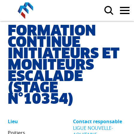
FORMATION
CONTINUE
INITIATEURS ET
MONITEURS
ESCALADE
(STAGE
N°10354)
Lieu
Contact responsable
LIGUE NOUVELLE-
Poitiers