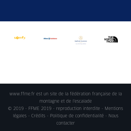
www.ffme.fr est un site de la fédération française de la
montagne et de l'escalade
© 2019 - FFME 2019 - reproduction interdite -
Mentions
légales
- Crédits -
Politique de confidentialité
-
Nous
contacter