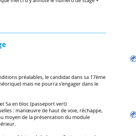
eque merci d'y annoté le numéro de stage +
ge
onditions préalables, le candidat dans sa 17ème
héorique) mais ne pourra s’engager dans le
et 5a en bloc (passeport vert)
duelles : manœuvre de haut de voie, réchappe,
s au moyen de la présentation du module
érieur.