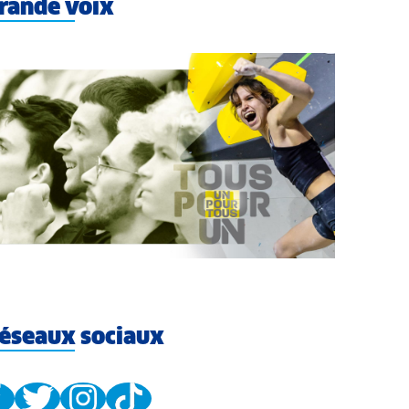
rande voix
éseaux sociaux