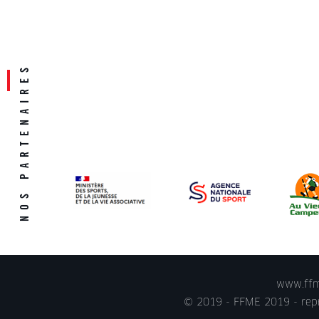
www.ffme
© 2019 - FFME 2019 - repr