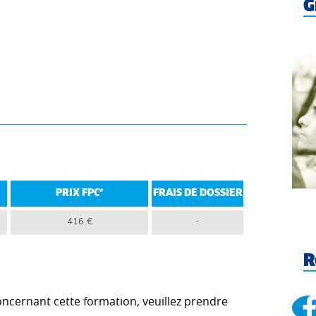
G
PRIX FPC*
FRAIS DE DOSSIER
416 €
-
R
cernant cette formation, veuillez prendre