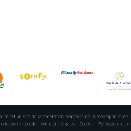
.fr est un site de la fédération française de la montagne et de l
oduction interdite -
Mentions légales
- Crédits -
Politique de conf