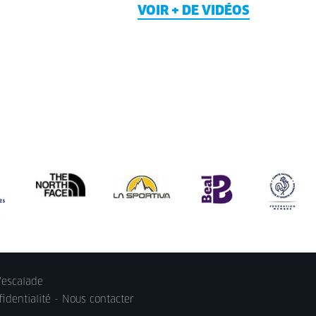
VOIR + DE VIDÉOS
'escalade
identialité
-
Nous contacter