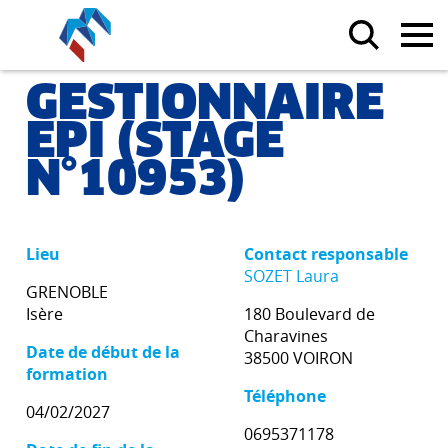
GESTIONNAIRE
EPI (STAGE
N°10953)
Lieu
Contact responsable
SOZET Laura
GRENOBLE
Isère
180 Boulevard de
Charavines
Date de début de la
38500 VOIRON
formation
Téléphone
04/02/2027
0695371178