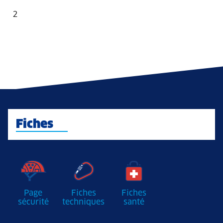
2
Fiches
Page
Fiches
Fiches
sécurité
techniques
santé