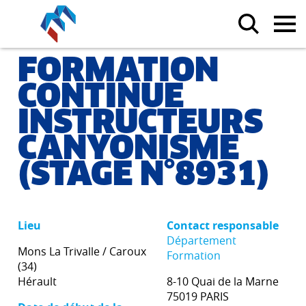
FORMATION
CONTINUE
INSTRUCTEURS
CANYONISME
(STAGE N°8931)
Lieu
Contact responsable
Département
Mons La Trivalle / Caroux
Formation
(34)
Hérault
8-10 Quai de la Marne
75019 PARIS