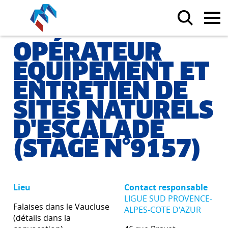
OPÉRATEUR
ÉQUIPEMENT ET
ENTRETIEN DE
SITES NATURELS
D'ESCALADE
(STAGE N°9157)
Lieu
Contact responsable
LIGUE SUD PROVENCE-
Falaises dans le Vaucluse
ALPES-COTE D'AZUR
(détails dans la