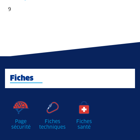
9
Fiches
Page
Fiches
Fiches
sécurité
techniques
santé