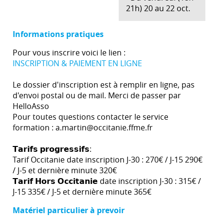
21h) 20 au 22 oct.
Informations pratiques
Pour vous inscrire voici le lien :
INSCRIPTION & PAIEMENT EN LIGNE
Le dossier d'inscription est à remplir en ligne, pas
d'envoi postal ou de mail. Merci de passer par
HelloAsso
Pour toutes questions contacter le service
formation : a.martin@occitanie.ffme.fr
𝗧𝗮𝗿𝗶𝗳𝘀 𝗽𝗿𝗼𝗴𝗿𝗲𝘀𝘀𝗶𝗳𝘀:
Tarif Occitanie date inscription J-30 : 270€ / J-15 290€
/ J-5 et dernière minute 320€
𝗧𝗮𝗿𝗶𝗳 𝗛𝗼𝗿𝘀 𝗢𝗰𝗰𝗶𝘁𝗮𝗻𝗶𝗲 date inscription J-30 : 315€ /
J-15 335€ / J-5 et dernière minute 365€
Matériel particulier à prevoir