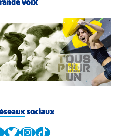
rande voix
éseaux sociaux