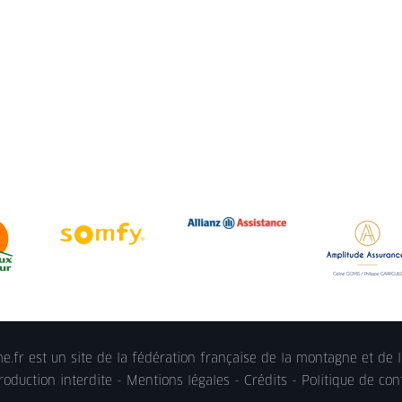
.fr est un site de la fédération française de la montagne et de l
oduction interdite -
Mentions légales
- Crédits -
Politique de conf