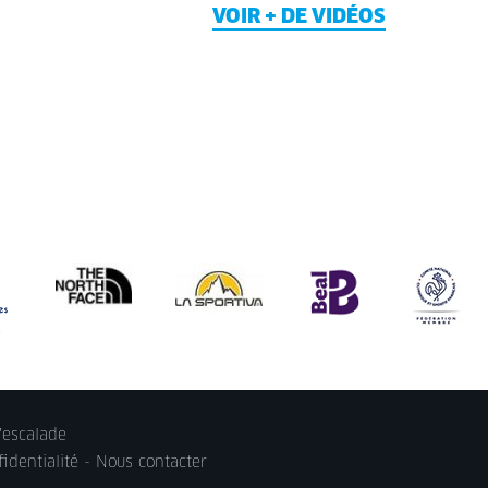
VOIR + DE VIDÉOS
'escalade
identialité
-
Nous contacter