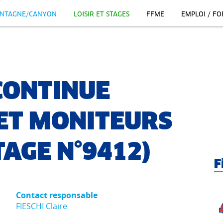
NTAGNE/CANYON
LOISIR ET STAGES
FFME
EMPLOI / F
CONTINUE
 ET MONITEURS
TAGE N°9412)
F
Contact responsable
FIESCHI Claire