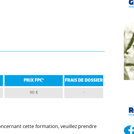
G
PRIX FPC*
FRAIS DE DOSSIER
90 €
-
R
cernant cette formation, veuillez prendre