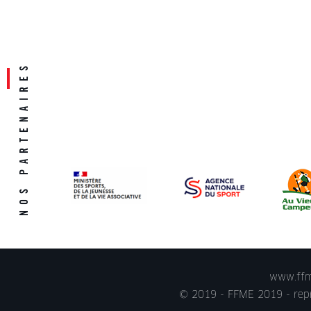
www.ffme
© 2019 - FFME 2019 - repr