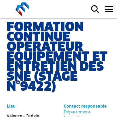
FORMATION
CONTINUE
OPÉRATEUR
ÉQUIPEMENT ET
ENTRETIEN DES
SNE (STAGE
N°9422)
Lieu
Contact responsable
Département
Valence - Cité de