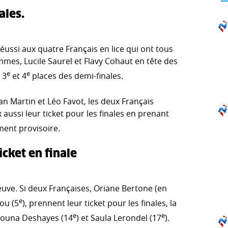
ales.
éussi aux quatre Français en lice qui ont tous
femmes, Lucile Saurel et Flavy Cohaut en tête des
e
e
 3
et 4
places des demi-finales.
Martin et Léo Favot, les deux Français
aussi leur ticket pour les finales en prenant
ment provisoire.
cket en finale
euve. Si deux Françaises, Oriane Bertone (en
e
ou (5
), prennent leur ticket pour les finales, la
e
e
Louna Deshayes (14
) et Saula Lerondel (17
).