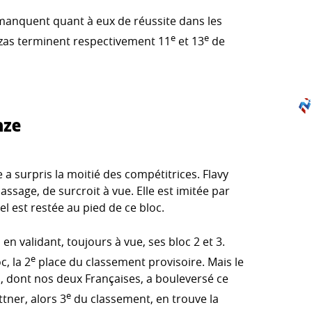
anquent quant à eux de réussite dans les
e
e
ezas terminent respectivement 11
et 13
de
nze
 a surpris la moitié des compétitrices. Flavy
ssage, de surcroit à vue. Elle est imitée par
l est restée au pied de ce bloc.
en validant, toujours à vue, ses bloc 2 et 3.
e
c, la 2
place du classement provisoire. Mais le
s, dont nos deux Françaises, a bouleversé ce
e
tner, alors 3
du classement, en trouve la