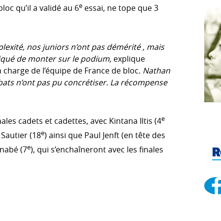
e
oc qu’il a validé au 6
essai, ne tope que 3
exité, nos juniors n’ont pas démérité , mais
pliqué de monter sur le podium,
explique
n charge de l’équipe de France de bloc.
Nathan
bats n’ont pas pu concrétiser. La récompense
e
les cadets et cadettes, avec Kintana Iltis (4
e
a Sautier (18
) ainsi que Paul Jenft (en tête des
e
rnabé (7
), qui s’enchaîneront avec les finales
R