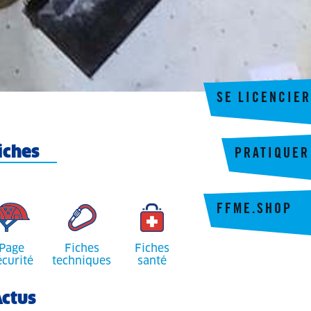
SE LICENCIER
iches
PRATIQUER
FFME.SHOP
Page
Fiches
Fiches
écurité
techniques
santé
ctus