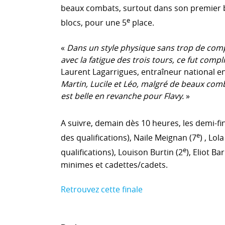
beaux combats, surtout dans son premier bl
e
blocs, pour une 5
place.
«
Dans un style physique sans trop de compl
avec la fatigue des trois tours, ce fut com
Laurent Lagarrigues, entraîneur national e
Martin, Lucile et Léo, malgré de beaux com
est belle en revanche pour Flavy.
»
A suivre, demain dès 10 heures, les demi-fina
e
des qualifications), Naile Meignan (7
) , Lol
e
qualifications), Louison Burtin (2
), Eliot Ba
minimes et cadettes/cadets.
Retrouvez cette finale