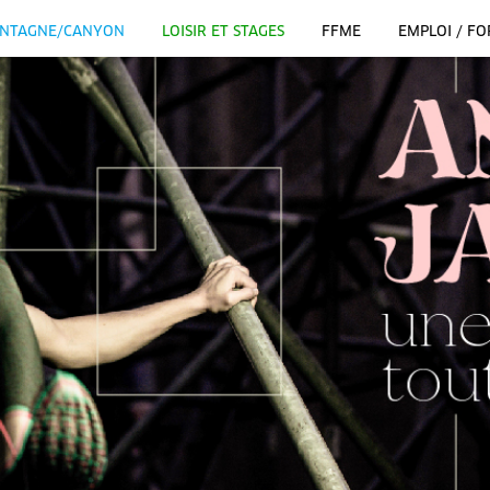
NTAGNE/CANYON
LOISIR ET STAGES
FFME
EMPLOI / F