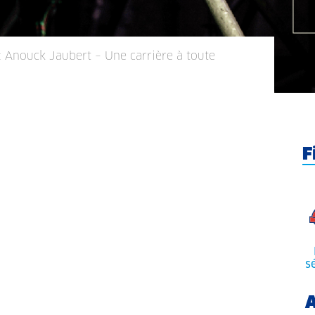
 Anouck Jaubert – Une carrière à toute
F
s
A