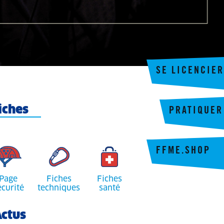
SE LICENCIER
iches
PRATIQUER
FFME.SHOP
Page
Fiches
Fiches
écurité
techniques
santé
ctus