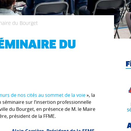
naire du Bourget
ÉMINAIRE DU
F
murs de nos cités au sommet de la voie
», la
 séminaire sur l’insertion professionnelle
 ville du Bourget, en présence de M. le Maire
s
ière, président de la FFME.
A