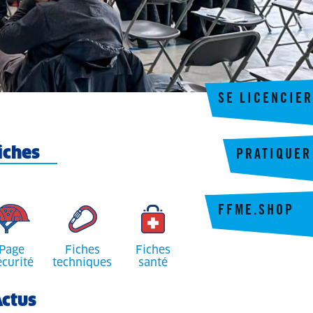
SE LICENCIER
iches
PRATIQUER
FFME.SHOP
Page
Fiches
Fiches
écurité
techniques
santé
ctus