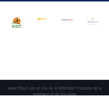
www.ffme.fr est un site de la fédération française de la
montagne et de l'escalade
© 2018 - FFME 2018 - reproduction interdite -
Mentions
légales
- Crédits - Plan du site -
Nous contacter