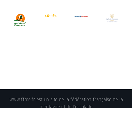
www.ffme.fr est un site de la fédération française de la
montagne et de l'escalade
© 2018 - FFME 2018 - reproduction interdite -
Mentions
légales
- Crédits - Plan du site -
Nous contacter