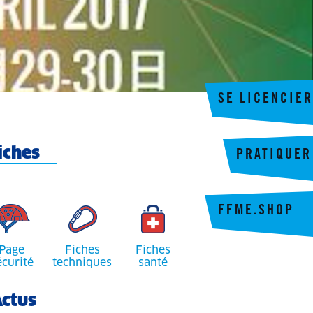
SE LICENCIER
iches
PRATIQUER
FFME.SHOP
Page
Fiches
Fiches
écurité
techniques
santé
ctus