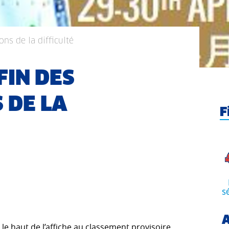
ons de la difficulté
FIN DES
 DE LA
F
s
A
t le haut de l’affiche au classement provisoire