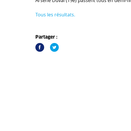
Arsène Duval (19e) passent tous en demi-fin
Tous les résultats.
Partager :