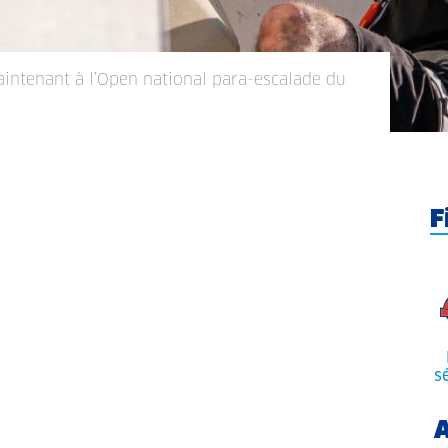
aintenant à l’Open national para-escalade du
F
s
A