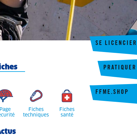
SE LICENCIER
iches
PRATIQUER
FFME.SHOP
Page
Fiches
Fiches
écurité
techniques
santé
ctus