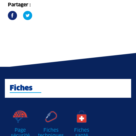
Partager :
Fiches
Page
Fiches
Fiches
sécurité
techniques
santé