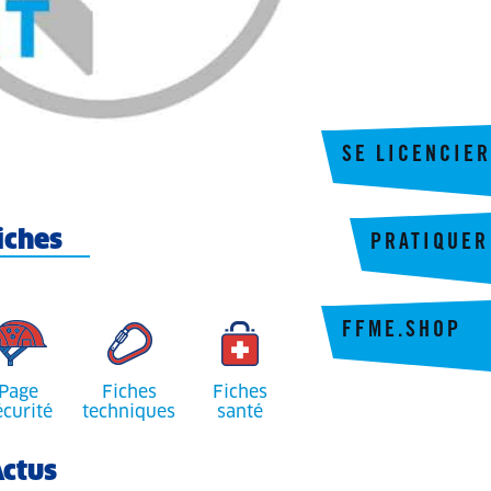
SE LICENCIER
iches
PRATIQUER
FFME.SHOP
Page
Fiches
Fiches
écurité
techniques
santé
ctus