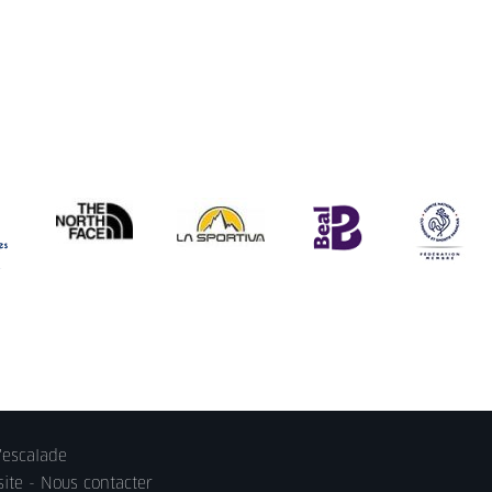
'escalade
site -
Nous contacter