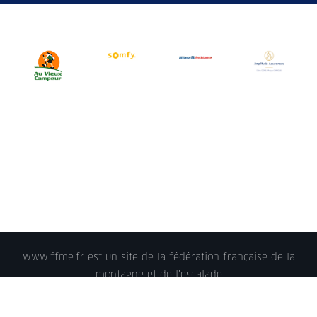
www.ffme.fr est un site de la fédération française de la
montagne et de l'escalade
© 2018 - FFME 2018 - reproduction interdite -
Mentions
légales
- Crédits - Plan du site -
Nous contacter