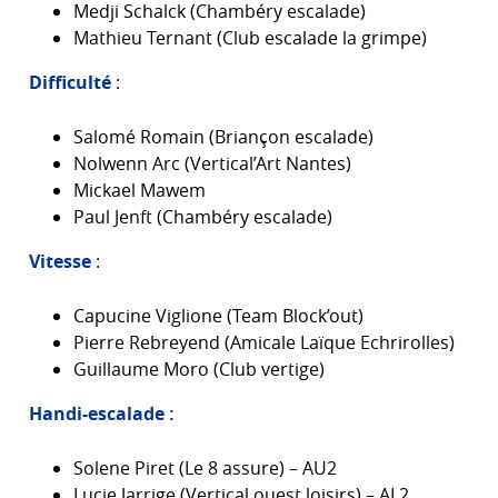
Medji Schalck (Chambéry escalade)
Mathieu Ternant (Club escalade la grimpe)
Difficulté
:
Salomé Romain (Briançon escalade)
Nolwenn Arc (Vertical’Art Nantes)
Mickael Mawem
Paul Jenft (Chambéry escalade)
Vitesse
:
Capucine Viglione (Team Block’out)
Pierre Rebreyend (Amicale Laïque Echrirolles)
Guillaume Moro (Club vertige)
Handi-escalade :
Solene Piret (Le 8 assure) – AU2
Lucie Jarrige (Vertical ouest loisirs) – AL2