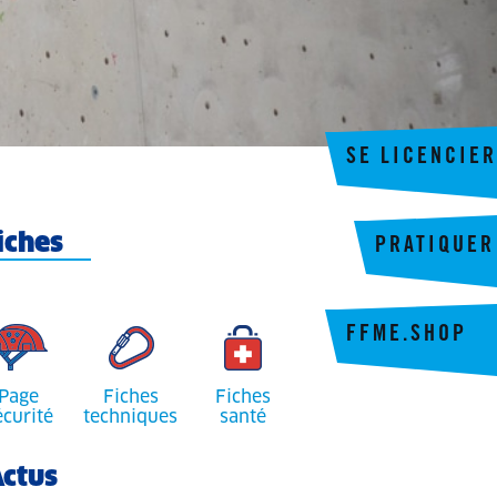
SE LICENCIER
iches
PRATIQUER
FFME.SHOP
Page
Fiches
Fiches
écurité
techniques
santé
ctus