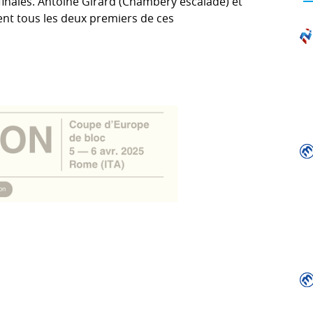
finales. Antoine Girard (Chambéry escalade) et
nent tous les deux premiers de ces