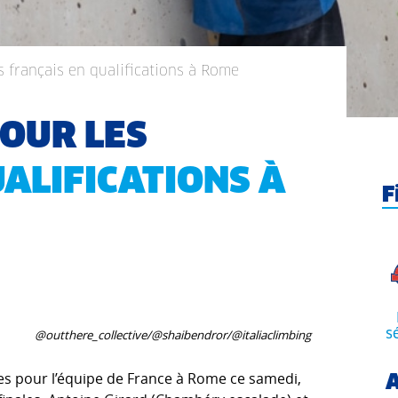
s français en qualifications à Rome
POUR LES
ALIFICATIONS À
F
@outthere_collective/@shaibendror/@italiaclimbing
s
ées pour l’équipe de France à Rome ce samedi,
A