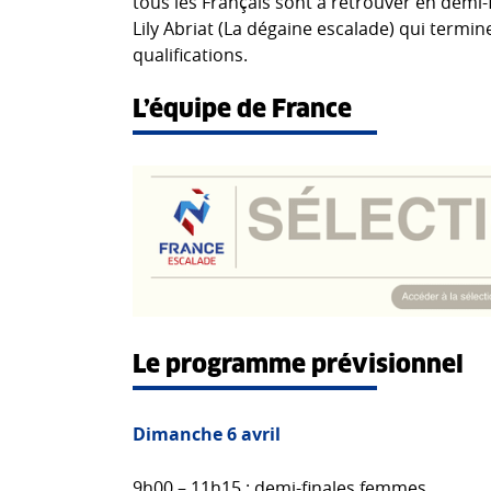
tous les Français sont à retrouver en demi-
Lily Abriat (La dégaine escalade) qui termi
qualifications.
L’équipe de France
Le programme prévisionnel
Dimanche 6 avril
9h00 – 11h15 : demi-finales femmes