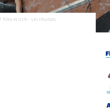
7 filles et U19 – Les résultats
F
s
A