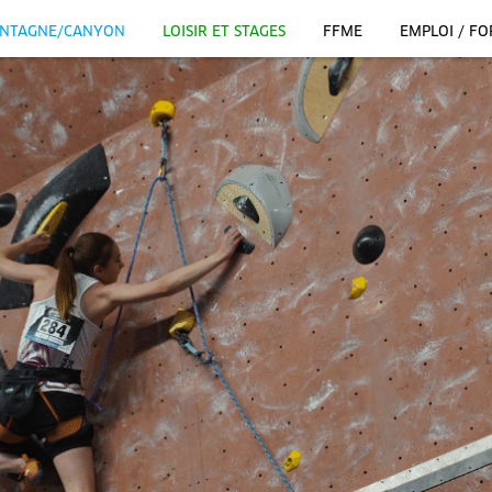
NTAGNE/CANYON
LOISIR ET STAGES
FFME
EMPLOI / F