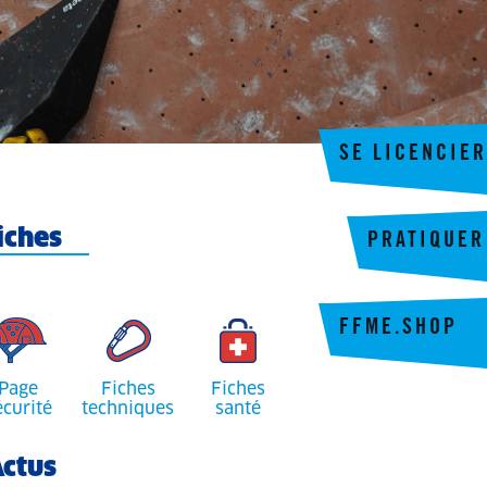
SE LICENCIER
iches
PRATIQUER
FFME.SHOP
Page
Fiches
Fiches
écurité
techniques
santé
ctus