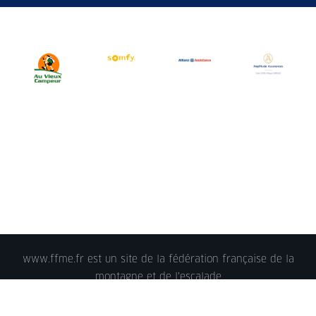
www.ffme.fr est un site de la fédération française de la
montagne et de l'escalade
© 2018 - FFME 2018 - reproduction interdite -
Mentions
légales
- Crédits - Plan du site -
Nous contacter