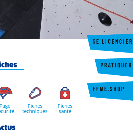
SE LICENCIER
iches
PRATIQUER
FFME.SHOP
Page
Fiches
Fiches
écurité
techniques
santé
ctus