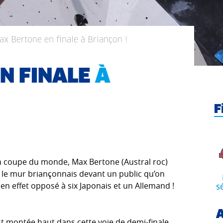
ax Bertone en finale à Briançon !
N FINALE
À
F
en coupe du monde, Max Bertone (Austral roc)
r le mur briançonnais devant un public qu’on
 en effet opposé à six Japonais et un Allemand !
s
A
st montée haut dans cette voie de demi-finale