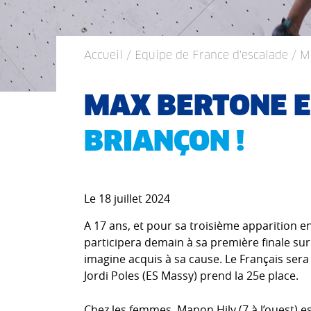
Accueil
/
Equipe de France d'escalade
/ M
MAX BERTONE E
BRIANÇON !
Le 18 juillet 2024
A 17 ans, et pour sa troisième apparition 
participera demain à sa première finale su
imagine acquis à sa cause. Le Français sera
Jordi Poles (ES Massy) prend la 25e place.
Chez les femmes, Manon Hily (7 à l’ouest) e