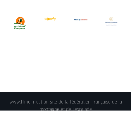
www.ffme.fr est un site de la fédération française de la
montagne et de l'escalade
© 2018 - FFME 2018 - reproduction interdite -
Mentions
légales
- Crédits - Plan du site -
Nous contacter