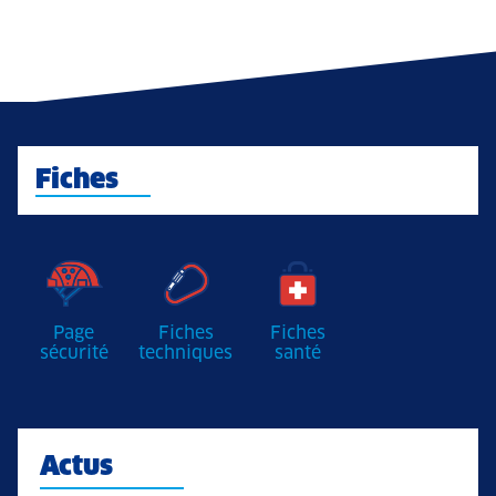
Fiches
Page
Fiches
Fiches
sécurité
techniques
santé
Actus