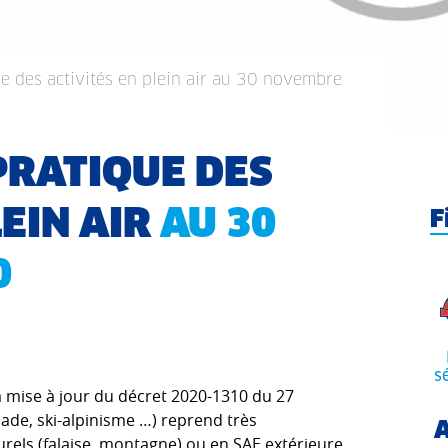
ue des activités en plein air au 30 novembre
PRATIQUE DES
LEIN AIR
AU 30
F
0
s
 mise à jour du décret 2020-1310 du 27
lade, ski-alpinisme …) reprend très
A
urels (falaise, montagne) ou en SAE extérieure