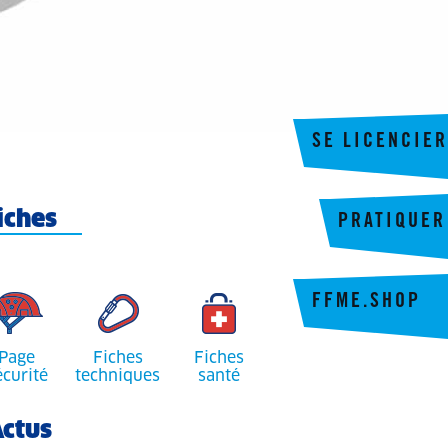
SE LICENCIER
iches
PRATIQUER
FFME.SHOP
Page
Fiches
Fiches
écurité
techniques
santé
ctus