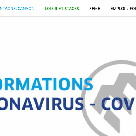
NTAGNE/CANYON
LOISIR ET STAGES
FFME
EMPLOI / F