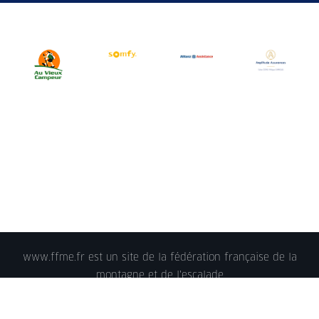
www.ffme.fr est un site de la fédération française de la
montagne et de l'escalade
© 2018 - FFME 2018 - reproduction interdite -
Mentions
légales
- Crédits - Plan du site -
Nous contacter