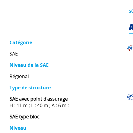
s
A
Catégorie
SAE
Niveau de la SAE
Régional
Type de structure
SAE avec point d'assurage
H : 11 m ; L : 40 m ; A : 6 m ;
SAE type bloc
Niveau