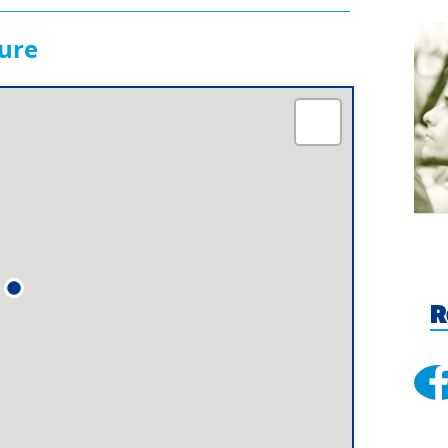
ture
R