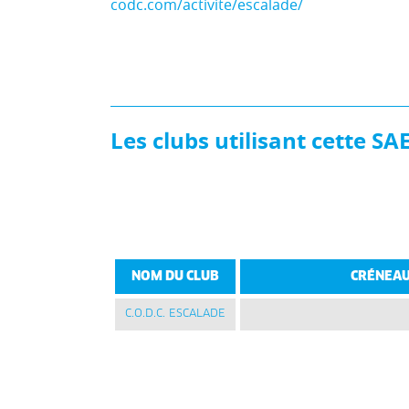
codc.com/activite/escalade/
Les clubs utilisant cette SA
NOM DU CLUB
CRÉNEAU
C.O.D.C. ESCALADE