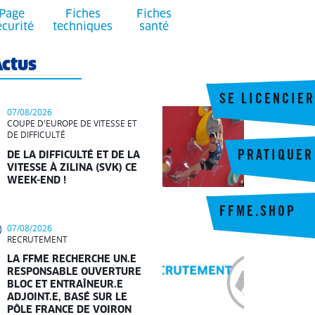
Page
Fiches
Fiches
écurité
techniques
santé
ctus
SE LICENCIER
07/08/2026
COUPE D'EUROPE DE VITESSE ET
DE DIFFICULTÉ
PRATIQUER
DE LA DIFFICULTÉ ET DE LA
VITESSE À ZILINA (SVK) CE
WEEK-END !
FFME.SHOP
07/08/2026
RECRUTEMENT
LA FFME RECHERCHE UN.E
RESPONSABLE OUVERTURE
BLOC ET ENTRAÎNEUR.E
ADJOINT.E, BASÉ SUR LE
PÔLE FRANCE DE VOIRON