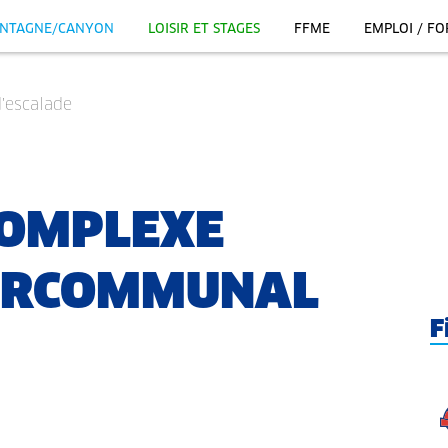
NTAGNE/CANYON
LOISIR ET STAGES
FFME
EMPLOI / F
d'escalade
COMPLEXE
TERCOMMUNAL
F
.