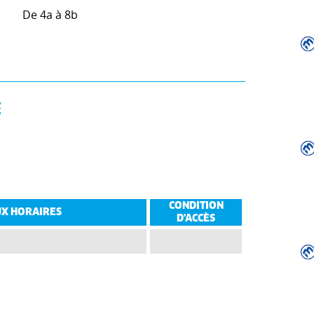
De 4a à 8b
E
CONDITION
X HORAIRES
D'ACCÈS