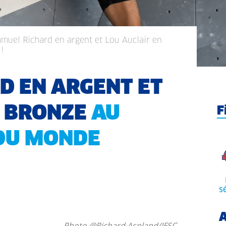
amuel Richard en argent et Lou Auclair en
!
D EN ARGENT ET
N BRONZE
AU
F
DU MONDE
s
A
Photo @Richard Aspland/IFSC