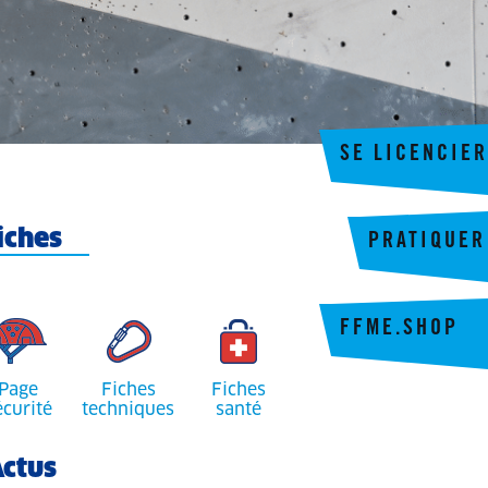
SE LICENCIER
iches
PRATIQUER
FFME.SHOP
Page
Fiches
Fiches
écurité
techniques
santé
ctus