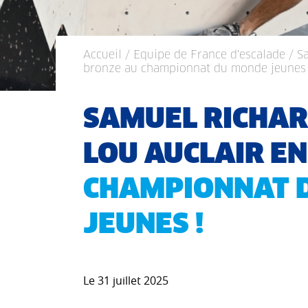
Accueil
/
Equipe de France d'escalade
/ S
bronze au championnat du monde jeunes 
SAMUEL RICHAR
LOU AUCLAIR E
CHAMPIONNAT 
JEUNES !
Le 31 juillet 2025