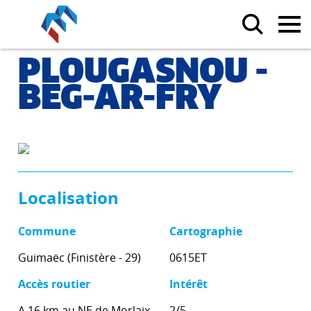
PLOUGASNOU -
BEG-AR-FRY
Localisation
Commune
Cartographie
Guimaëc (Finistère - 29)
0615ET
Accès routier
Intérêt
A 16 km au NE de Morlaix,
2/5