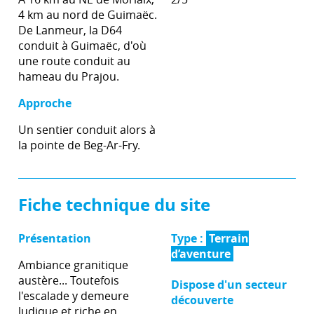
4 km au nord de Guimaëc.
De Lanmeur, la D64
conduit à Guimaëc, d'où
une route conduit au
hameau du Prajou.
Approche
Un sentier conduit alors à
la pointe de Beg-Ar-Fry.
Fiche technique du site
Présentation
Type :
Terrain
d’aventure
Ambiance granitique
austère... Toutefois
Dispose d'un secteur
l'escalade y demeure
découverte
ludique et riche en