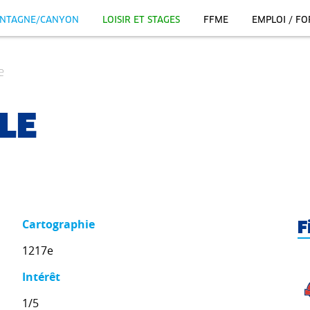
NTAGNE/CANYON
LOISIR ET STAGES
FFME
EMPLOI / F
e
LE
Cartographie
F
1217e
Intérêt
1/5