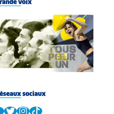
rande voix
éseaux sociaux