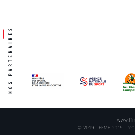
www.ffme
© 2019 - FFME 2019 - repr