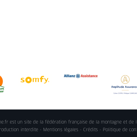
.fr est un site de la fédération française de la montagne et de l
oduction interdite -
Mentions légales
- Crédits -
Politique de conf