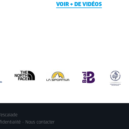
VOIR + DE VIDÉOS
'escalade
identialité
-
Nous contacter